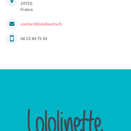
29710
France
contact@lololinette.fr
06 23 84 72 43